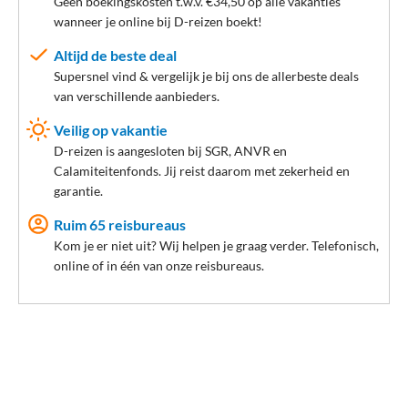
Géén boekingskosten t.w.v. €34,50 op alle vakanties
wanneer je online bij D-reizen boekt!
Altijd de beste deal
Supersnel vind & vergelijk je bij ons de allerbeste deals
van verschillende aanbieders.
Veilig op vakantie
D-reizen is aangesloten bij SGR, ANVR en
Calamiteitenfonds. Jij reist daarom met zekerheid en
garantie.
Ruim 65 reisbureaus
Kom je er niet uit? Wij helpen je graag verder. Telefonisch,
online of in één van onze reisbureaus.