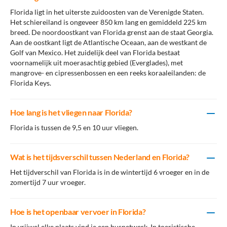
beroemd is om zijn bijzondere, pastelkleurige gebouwen uit de
Florida ligt in het uiterste zuidoosten van de Verenigde Staten.
jaren '20 van de vorige eeuw. Combineer bezienswaardigheden
Het schiereiland is ongeveer 850 km lang en gemiddeld 225 km
bekijken met shoppen in trendy winkels óf een middagje
breed. De noordoostkant van Florida grenst aan de staat Georgia.
ontspannen aan de heerlijke stranden van Miami!
Aan de oostkant ligt de Atlantische Oceaan, aan de westkant de
Golf van Mexico. Het zuidelijk deel van Florida bestaat
Bezienswaardigheden Florida
voornamelijk uit moerasachtig gebied (Everglades), met
mangrove- en cipressenbossen en een reeks koraaleilanden: de
Florida pretparken: Orlando
Florida Keys.
Ga 'Back to the future', luister naar The Blues Brothers en maak
Hoe lang is het vliegen naar Florida?
een aardbeving mee: je bent in Universal Studios! Of schudt de
handen van enkele oude bekenden: Mickey Mouse, Donald Duck
Florida is tussen de 9,5 en 10 uur vliegen.
of Goofy! Disney World laat je weer dromen, zoals je vroeger
deed toen je nog kind was! Florida heeft het beste te bieden als
het om pretparken gaat!
Wat is het tijdsverschil tussen Nederland en Florida?
Het tijdverschil van Florida is in de wintertijd 6 vroeger en in de
De meeste pretparken vind je in
Orlando
. Sterker nog, dit zijn de
zomertijd 7 uur vroeger.
grootste en mooiste pretparken ter wereld! Disney World Resort
en Universal Orlando Resort trekken de meeste bezoekers, dit zijn
dan ook de grootste parken. Tot Disney World behoort onder
Hoe is het openbaar vervoer in Florida?
andere Magic Kingdom, het futuristische Epcot, Disney's
Hollywood Studios waar alles draait om de filmindustrie en
In vrijwel elke plaats vind je een busnetwerk. In toeristische