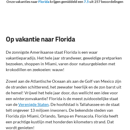
Onze vakanties naar
Florida
krijgen gemiddeld een
7.5
uit
257
beoordelingen
Op vakantie naar Florida
De zonnigste Amerikaanse staat Florida is een waar
vakantieparadijs. Het hele jaar strandweer, geweldige pretparken
bezoeken, shoppen in Miami, varen door natuurgebieden met
krokodillen en zeekoeien: wauw!
Zowel aan de Atlantische Oceaan als aan de Golf van Mexico zijn
de stranden schitterend, het zeewater heerlijk en de zon barst uit
de hemel! Vrijwel het hele jaar door, dus wellicht een idee voor
een winterzonvakantie? Florida is de meest zuidoostelijke staat
van de
Verenigde Staten
. De hoofdstad is Tallahassee en de staat
telt ongeveer 13 miljoen inwoners. De bekendste steden van
Florida zijn Miami, Orlando, Tampa en Pensacola. Florida heeft
een prachtige kustlijn met honderden kilometers strand. Dat
wordt genieten!