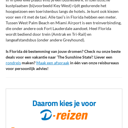
Disney's Animal Kingdom waar je op safari kunt. Naast Disney
kustplaatsen (bijvoorbeeld Key West) rijdt gedurende het
kun je ook de parken van Universal Studios Florida bezoeken met
hoogseizoen een toeristenbus langs de hotels. Je kunt ook kiezen
spectaculaire achtbanen en attracties van Jurassic World en
voor een rit met de taxi. Alle taxi’s in Florida hebben een meter.
Harry Potter.
Tussen West Palm Beach en Miami Airport is een treinverbinding,
die onder andere ook Fort Lauderdale aandoet. Heel Florida
Naast pretparken kent Florida ook veel geweldige waterparken. Er
wordt bediend door trein (Amtrak en Tri-Rail) en
zijn een aantal waterpretparken zoals Wet’ n Wild, Blizzard Beach,
langeafstandsbus (onder andere Greyhound).
Volcano Bay en Typhoon Lagoon waar waterpret is voor jong en
oud!
Is Florida dé bestemming van jouw dromen? Check nu onze beste
deals voor een vakantie naar ‘The Sunshine State’! Liever een
Onze tips voor Florida
rondreis
maken?
Maak een afspraak
in één van onze reisbureaus
voor persoonlijk advies!
Speciaal voor jouw vakantie naar Florida hebben wij enkele tips:
Venice (Beach) is een rustiek stukje strand aan de Golf van
Mexico ten zuiden van Tampa/St. Petersburg. De bijnaam
voor dit kustplaatsje is 'shark's tooth capital'. Als gevolg van
Daarom kies je voor
bepaalde stromingen in de Golf van Mexico kun je hier op
eenvoudige wijze zeer oude haaientandjes vinden!
Ontdek het plaatsje Crystal River aan de westkust van
Florida. Hier vind je veel warmwaterbronnen die