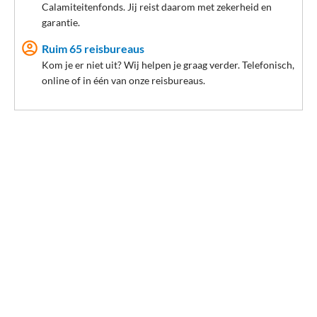
en tips gebruiken? Neem dan
contact
met ons op en maak een
Calamiteitenfonds. Jij reist daarom met zekerheid en
afspraak of ga langs bij een
reisbureau
bij jou in de buurt waar
garantie.
onze Persoonlijke Reisadviseurs altijd voor je klaar staan!
Ruim 65 reisbureaus
Meer vakantie in Italië
Kom je er niet uit? Wij helpen je graag verder. Telefonisch,
online of in één van onze reisbureaus.
Autohuur
Vliegtickets