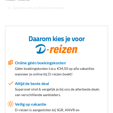
Genieten van de Italiaanse keuken
Zorgeloos genieten van een voordelige vakantie
Jouw Persoonlijke Reisadviseur helpt je graag
Jouw verblijf
Daarom kies je voor
Even helemaal tot rust komen of juist behoefte aan actie? In Italië
geniet je hoe dan ook van een heerlijke vakantie. Je kunt jouw reis
helemaal zelf samenstellen. D-reizen heeft een groot assortiment
accommodaties: van eenvoudige appartementen tot luxe (all
Online géén boekingskosten
inclusive) hotels. Dankzij het uitgebreide assortiment van D-
Géén boekingskosten t.w.v. €34,50 op alle vakanties
reizen.nl vind je binnen de kortste keren de perfecte reis die bij je
wanneer je online bij D-reizen boekt!
past.
Altijd de beste deal
Persoonlijke aandacht
Supersnel vind & vergelijk je bij ons de allerbeste deals
van verschillende aanbieders.
Wordt het een all inclusive zonvakantie, ben je op zoek naar een
Veilig op vakantie
los appartement of een voordelig vliegticket naar Italië? In het
D-reizen is aangesloten bij SGR, ANVR en
binnenland of liever aan de kust? Kan je nog wel wat extra advies