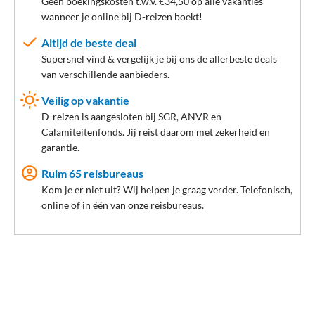
Géén boekingskosten t.w.v. €34,50 op alle vakanties
wanneer je online bij D-reizen boekt!
Altijd de beste deal
Supersnel vind & vergelijk je bij ons de allerbeste deals
van verschillende aanbieders.
Veilig op vakantie
D-reizen is aangesloten bij SGR, ANVR en
Calamiteitenfonds. Jij reist daarom met zekerheid en
garantie.
Ruim 65 reisbureaus
Kom je er niet uit? Wij helpen je graag verder. Telefonisch,
online of in één van onze reisbureaus.