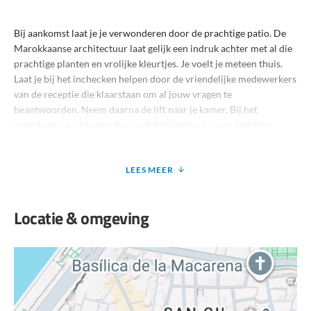
Bij aankomst laat je je verwonderen door de prachtige patio. De
Marokkaanse architectuur laat gelijk een indruk achter met al die
prachtige planten en vrolijke kleurtjes. Je voelt je meteen thuis.
Laat je bij het inchecken helpen door de vriendelijke medewerkers
van de receptie die klaarstaan om al jouw vragen te
beantwoorden. Neem daarna de lift naar je kamer. Bij het
opendoen van je kamerdeur valt het interieur je op. Ook hier
besteden ze aandacht aan de details; wat een gezellige kamer. Je
partner en jij frissen je snel op. Jullie kunnen namelijk niet
wachten om de stad te gaan ontdekken. Stap de voordeur uit van
LEES MEER
het hotel en voor je het weet belanden jullie al bij een
tapasbarretje. Albondigas, patatas bravas, sangria... Het zit wel
Locatie & omgeving
goed met dat vakantiegevoel. Jullie proosten samen op een nu al
geslaagde vakantie. En het is pas dag één.
Faciliteiten bij Aparthotel Patio de la Alameda