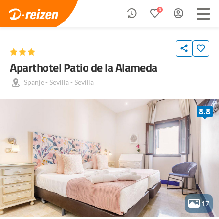
0
Aparthotel Patio de la Alameda
Spanje
-
Sevilla
-
Sevilla
8.8
17