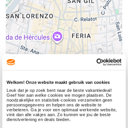
Algemeen:
3-sterrenhotel
39 kamers
Receptie
Gratis WiFi
Bar
Ontbijtrestaurant
Patio
Terras met uitzicht
BEKIJK LOCATIE OP KAART
Reviews
In de omgeving van Aparthotel Patio de la
Welkom! Onze website maakt gebruik van cookies
Alameda
Uitstekend
8.8
Leuk dat je op zoek bent naar de beste vakantiedeal!
500+ beoordelingen
Geef hier aan welke cookies we mogen plaatsen. De
noodzakelijke en statistiek-cookies verzamelen geen
persoonsgegevens en helpen ons de website te
Aparthotel Patio de la Alameda ligt in hartje Sevilla. Stap de deur
Ligging
9.3
Hygiëne
9.4
verbeteren. Ga je voor een optimaal werkende website,
uit en je begeeft je tussen de vele tapasbarretjes, terrasjes en
vink dan alle vakjes aan. Zo kunnen we jou de beste
dienstverlening en deals bieden.
winkels. Ook zit er een bushalte op loopafstand van het
Kindvriendelijkheid
8
Faciliteiten
8.8
aparthotel. Ideaal om de stad te verkennen, dus. De bijzondere