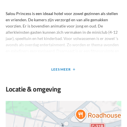
Salou Princess is een ideaal hotel voor zowel gezinnen als stellen
en vrienden. De kamers zijn verzorgd en van alle gemakken
voorzien. Er is bovendien animatie voor jong en oud. De
allerkleinsten gasten kunnen zich vermaken in de miniclub (4-12
jaar), speeltuin en het kinderbad. Voor volwassenen is er zowel ’s
avonds als overdag entertainment. Zo worden er thema-avonden
en galadiners georganiseerd. Daarnaast is er een fitnessruimte en
kun je er biljarten en poolen.
Het hotel ligt midden in het centrum van Salou en op slechts 400
LEES MEER
meter van het lange, brede zandstrand vol faciliteiten. Het
uitgaansgebied ligt iets verderop en is goed te voet te bereiken.
Locatie & omgeving
Dankzij de ligging is Salou Princess ideaal voor zowel
zonaanbidders als feestgangers.
Faciliteiten bij Salou Princess