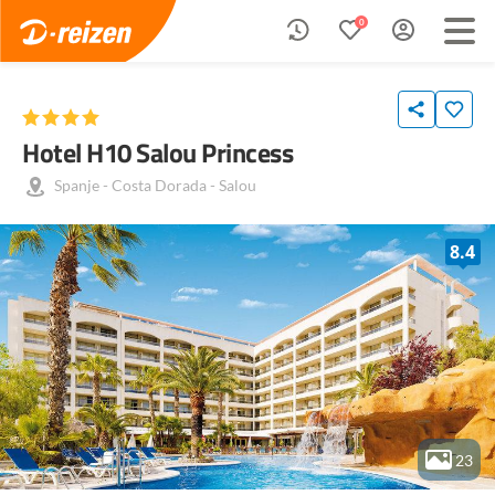
0
Hotel H10 Salou Princess
Spanje
-
Costa Dorada
-
Salou
8.4
23