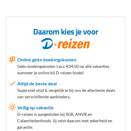
Speeltuin
In de omgeving van Salou Princess
Daarom kies je voor
Salou Princess ligt midden in het centrum van Salou en op
loopafstand van de grote trekpleisters van de bruisende badplaats
in Spanje. Aan de kust worden allerlei watersporten aangeboden,
Online géén boekingskosten
zoals jetskiën, waterskiën, parasailen en een bananenboot. Je
Géén boekingskosten t.w.v. €34,50 op alle vakanties
wandelt zo naar de haven, waar je boten kunt huren of excursies
wanneer je online bij D-reizen boekt!
op het water kunt boeken. Zin in een dagje stad? Op nog geen
twee uur rijden met de trein ligt het prachtige
Barcelona
!
Altijd de beste deal
Supersnel vind & vergelijk je bij ons de allerbeste deals
Goed om te weten: de luchthaven van Barcelona El Prat ligt op
van verschillende aanbieders.
ongeveer 90 kilometer van het hotel.
Veilig op vakantie
D-reizen is aangesloten bij SGR, ANVR en
Verzorging bij Hotel H10 Salou Princess
Calamiteitenfonds. Jij reist daarom met zekerheid en
garantie.