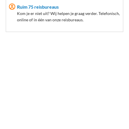
Je vakantie bij Salou Princess boek je op basis van
logies en
Ruim 75 reisbureaus
ontbijt
,
halfpension
(2 maaltijden per overnachting) of
volpension
Kom je er niet uit? Wij helpen je graag verder. Telefonisch,
(3 maaltijden per overnachting).
online of in één van onze reisbureaus.
Kamerinformatie Hotel H10 Salou Princess
2-persoonskamer (1-3 personen)
Alle kamers van Salou Princess zijn voorzien van airco, een
telefoon, WiFi, een tv, een kluisje (€) en een ijskastje. De kamers
beschikken over 2 eenpersoonsbedden en 1 eenpersoonssofabed.
Elke kamer heeft een eigen badkamer met bad, haardroger en
toilet. Naar keuze met uitzicht op het zwembad.
Tip van je reisadviseur
Zin in dag vol (water)pret? Bezoek dan PortAventura, een
themapark en waterpark in één. Jong en oud kunnen zich hier op-