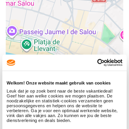
Algemeen:
4-sterrenhotel
327 kamers
Receptie
Liften
WiFi
Bagageruimte
Eten en drinken:
BEKIJK LOCATIE OP KAART
Buffetrestaurant
Reviews
Snackbar
3 bars
Welkom! Onze website maakt gebruik van cookies
Zeer goed
8.4
Leuk dat je op zoek bent naar de beste vakantiedeal!
500+ beoordelingen
Geef hier aan welke cookies we mogen plaatsen. De
noodzakelijke en statistiek-cookies verzamelen geen
persoonsgegevens en helpen ons de website te
Ligging
9.4
Hygiëne
8.6
verbeteren. Ga je voor een optimaal werkende website,
Zwemmen en zonnen:
vink dan alle vakjes aan. Zo kunnen we jou de beste
Buitenbad
dienstverlening en deals bieden.
Kindvriendelijkheid
8.8
Faciliteiten
8.6
Ligbedden en parasols