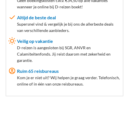
Géén boekingskosten t.w.v. €34,50 op alle vakanties
wanneer je online bij D-reizen boekt!
Altijd de beste deal
Supersnel vind & vergelijk je bij ons de allerbeste deals
van verschillende aanbieders.
Veilig op vakantie
D-reizen is aangesloten bij SGR, ANVR en
Calamiteitenfonds. Jij reist daarom met zekerheid en
garantie.
Ruim 65 reisbureaus
Kom je er niet uit? Wij helpen je graag verder. Telefonisch,
online of in één van onze reisbureaus.