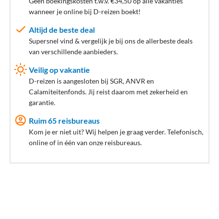
Géén boekingskosten t.w.v. €34,50 op alle vakanties
wanneer je online bij D-reizen boekt!
Altijd de beste deal
Supersnel vind & vergelijk je bij ons de allerbeste deals
van verschillende aanbieders.
Veilig op vakantie
D-reizen is aangesloten bij SGR, ANVR en
Calamiteitenfonds. Jij reist daarom met zekerheid en
garantie.
Ruim 65 reisbureaus
Kom je er niet uit? Wij helpen je graag verder. Telefonisch,
online of in één van onze reisbureaus.