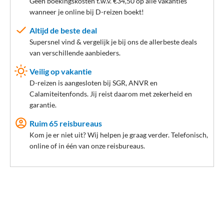
Géén boekingskosten t.w.v. €34,50 op alle vakanties
wanneer je online bij D-reizen boekt!
Altijd de beste deal
Supersnel vind & vergelijk je bij ons de allerbeste deals
van verschillende aanbieders.
Veilig op vakantie
D-reizen is aangesloten bij SGR, ANVR en
Calamiteitenfonds. Jij reist daarom met zekerheid en
garantie.
Ruim 65 reisbureaus
Kom je er niet uit? Wij helpen je graag verder. Telefonisch,
online of in één van onze reisbureaus.