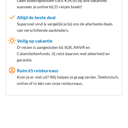
Géén boekingskosten t.w.v. €34,50 op alle vakanties
wanneer je online bij D-reizen boekt!
Altijd de beste deal
Supersnel vind & vergelijk je bij ons de allerbeste deals
van verschillende aanbieders.
Veilig op vakantie
D-reizen is aangesloten bij SGR, ANVR en
Calamiteitenfonds. Jij reist daarom met zekerheid en
garantie.
Ruim 65 reisbureaus
Kom je er niet uit? Wij helpen je graag verder. Telefonisch,
online of in één van onze reisbureaus.