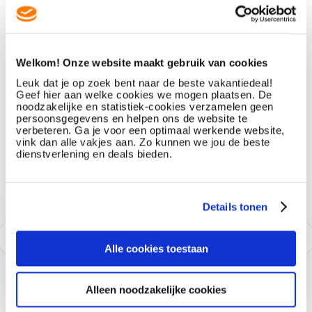
Ligging
8
Kindvriendelijkheid
6.8
Hygiëne
9.1
Faciliteiten
6.8
Welkom! Onze website maakt gebruik van cookies
Leuk dat je op zoek bent naar de beste vakantiedeal!
Kamer
8
Personeel
9.1
Geef hier aan welke cookies we mogen plaatsen. De
noodzakelijke en statistiek-cookies verzamelen geen
persoonsgegevens en helpen ons de website te
Kwaliteit Bedden
10
Prijs/Kwaliteit
8
verbeteren. Ga je voor een optimaal werkende website,
vink dan alle vakjes aan. Zo kunnen we jou de beste
dienstverlening en deals bieden.
Heel prima!!!
Chalet
Details tonen
07 mei 2025
20 april 2025
Alle cookies toestaan
Alleen noodzakelijke cookies