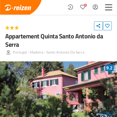
0
Appartement Quinta Santo Antonio da
Serra
Portugal
-
Madeira
-
Santo Antonio Da Serra
9.2