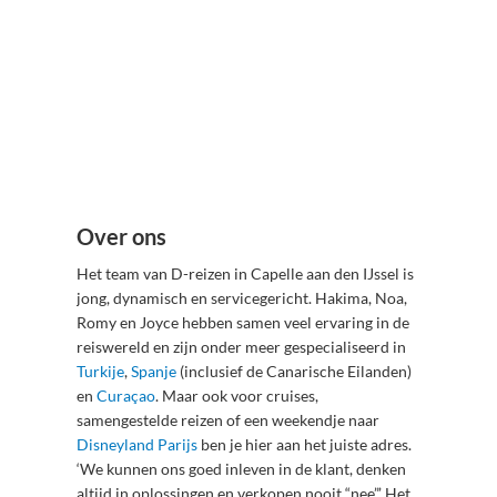
Over ons
Het team van D-reizen in Capelle aan den IJssel is
jong, dynamisch en servicegericht. Hakima, Noa,
Romy en Joyce hebben samen veel ervaring in de
reiswereld en zijn onder meer gespecialiseerd in
Turkije
,
Spanje
(inclusief de Canarische Eilanden)
en
Curaçao
. Maar ook voor cruises,
samengestelde reizen of een weekendje naar
Disneyland Parijs
ben je hier aan het juiste adres.
‘We kunnen ons goed inleven in de klant, denken
altijd in oplossingen en verkopen nooit “nee”.’ Het