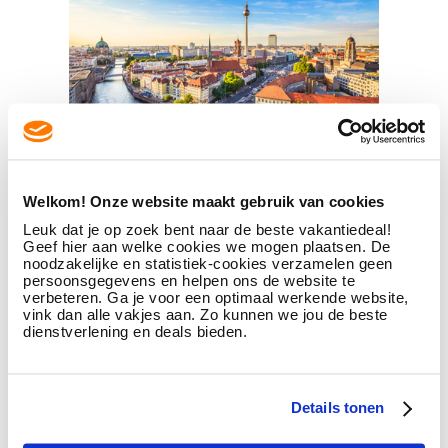
4. Ga op stedentrip in Duitsland
Welkom! Onze website maakt gebruik van cookies
Leuk dat je op zoek bent naar de beste vakantiedeal!
Ben jij vooral van de culturele uitstapjes, zoals
Geef hier aan welke cookies we mogen plaatsen. De
struinen door een historische binnenstad of kunst
noodzakelijke en statistiek-cookies verzamelen geen
bekijken in musea van wereldformaat? Laat een
persoonsgegevens en helpen ons de website te
stedentrip in Duitsland dan niet langer op je
verbeteren. Ga je voor een optimaal werkende website,
wachten! In ons buurland vind je een mooi scala
vink dan alle vakjes aan. Zo kunnen we jou de beste
dienstverlening en deals bieden.
aan verschillende steden die je zeker eens gezien
wilt hebben. Zo vind je dichtbij echte shopsteden,
zoals Keulen en Düsseldorf: perfect voor een
weekendje weg! Of, wat denk je van het meer
Details tonen
'onbekende' Frankfurt? In deze moderne stad vind
je musea van wereldformaat, maar ook veel