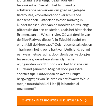
Duitsland is werkelijk ideaal voor een
fietsvakantie. Overal in het land vind je
schitterende netwerken van goed aangelegde
fietsroutes, kronkelend door verschillende
landschappen. Ontdek de Weser-Radweg in
Niedersachsen: één van de mooiste routes langs
pittoreske dorpen en steden, zoals het historische
Bremen, aan de Weser-rivier. Of, wat denk je van
de Elbe-Radweg die zelfs in Tsjechië begint en
eindigt bij de Noordzee? Ook het centraal gelegen
Thüringen, het groene hart van Duitsland, vormt
een waar fietsparadijs: door de slaperige dorpjes
tussen de groene heuvels en idyllische
wijngaarden wordt dit ook wel het Toscane van
Duitsland genoemd. Mag het voor jou extra
sportief zijn? Ontdek dan de avontuurlijke
bergweggetjes van Beieren en het Zwarte Woud
met je mountainbike! Heb jij je banden al
opgepompt?
ONTDEK FIETSROUTES IN DUITSLAND