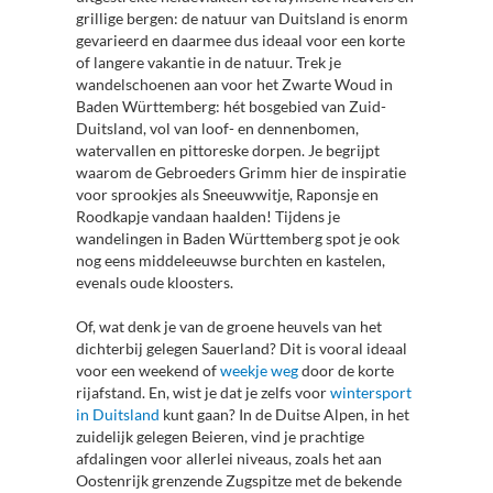
grillige bergen: de natuur van Duitsland is enorm
gevarieerd en daarmee dus ideaal voor een korte
of langere vakantie in de natuur. Trek je
wandelschoenen aan voor het Zwarte Woud in
Baden Württemberg: hét bosgebied van Zuid-
Duitsland, vol van loof- en dennenbomen,
watervallen en pittoreske dorpen. Je begrijpt
waarom de Gebroeders Grimm hier de inspiratie
voor sprookjes als Sneeuwwitje, Raponsje en
Roodkapje vandaan haalden! Tijdens je
wandelingen in Baden Württemberg spot je ook
nog eens middeleeuwse burchten en kastelen,
evenals oude kloosters.
Of, wat denk je van de groene heuvels van het
dichterbij gelegen Sauerland? Dit is vooral ideaal
voor een weekend of
weekje weg
door de korte
rijafstand. En, wist je dat je zelfs voor
wintersport
in Duitsland
kunt gaan? In de Duitse Alpen, in het
zuidelijk gelegen Beieren, vind je prachtige
afdalingen voor allerlei niveaus, zoals het aan
Oostenrijk grenzende Zugspitze met de bekende