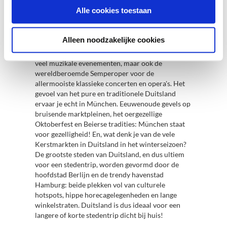
trendy rooftopbars, gevestigd in de
Alle cookies toestaan
wolkenkrabbers. Hoe gaaf is het om hier iets te
drinken?
Alleen noodzakelijke cookies
Voor een op-en-top muzikale beleving ga je naar
het cultuurrijke en barokke Dresden: je vindt hier
veel muzikale evenementen, maar ook de
wereldberoemde Semperoper voor de
allermooiste klassieke concerten en opera's. Het
gevoel van het pure en traditionele Duitsland
ervaar je echt in München. Eeuwenoude gevels op
bruisende marktpleinen, het oergezellige
Oktoberfest en Beierse tradities: München staat
voor gezelligheid! En, wat denk je van de vele
Kerstmarkten in Duitsland in het winterseizoen?
De grootste steden van Duitsland, en dus ultiem
voor een stedentrip, worden gevormd door de
hoofdstad Berlijn en de trendy havenstad
Hamburg: beide plekken vol van culturele
hotspots, hippe horecagelegenheden en lange
winkelstraten. Duitsland is dus ideaal voor een
langere of korte stedentrip dicht bij huis!